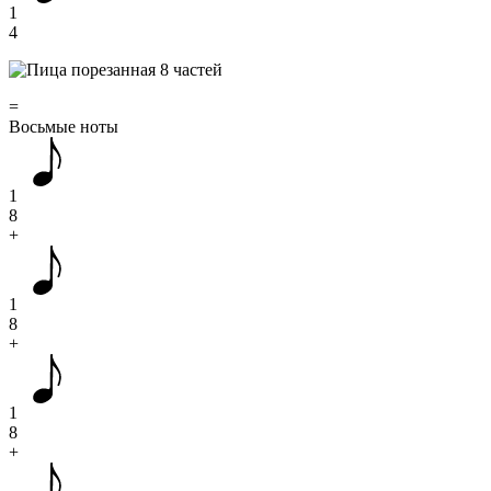
1
4
=
Восьмые ноты
1
8
+
1
8
+
1
8
+