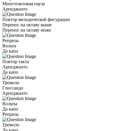
Многотактовая пауза
Арпеджиато
Повтор мелодической фигурации
Перенос на октаву выше
Перенос на октаву ниже
Реприза
Вольта
Да капо
Повтор такта
Арпеджиато
Да капо
Тремоло
Глиссандо
Арпеджиато
Вольты
Да капо
Реприза
Тремоло
Да капо