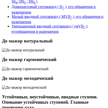
S6
; D6
; D6
)
.
4
3
4
Доминантовый септаккорд ( D
), его обращения и
7
разрешения
.
Малый вводный септаккорд ( МVII
), его обращения и
7
разрешения
.
Уменьшенный вводный септаккорд ( умVII
),
7
егообращения и разрешения
.
До мажор натуральный
До мажор гармонический
До мажор мелодический
Устойчивые, неустойчивые, вводные ступени.
Опевание устойчивых ступеней. Главные
трезвучия лада