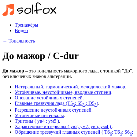
Тренажёры
Видео
← Тональность
До мажор / C-dur
До мажор
– это тональность мажорного лада, с тоникой "До",
без ключевых знаков альтерации.
Натуральный, гармонический, мелодический мажор
.
Устойчивые, неустойчивые, вводные ступени
.
Опевание устойчивых ступеней
.
Главные трезвучия лада (T5
; S5
; D5
)
.
3
3
3
Разрешение неустойчивых ступеней
.
Устойчивые интервалы
.
Тритоны ( ув4 ; ум5 )
.
Характерные интервалы ( ув2; ум7; ув5; ум4 )
.
Обращение трезвучий главных ступеней ( T6
; T6
; S6
;
3
4
3