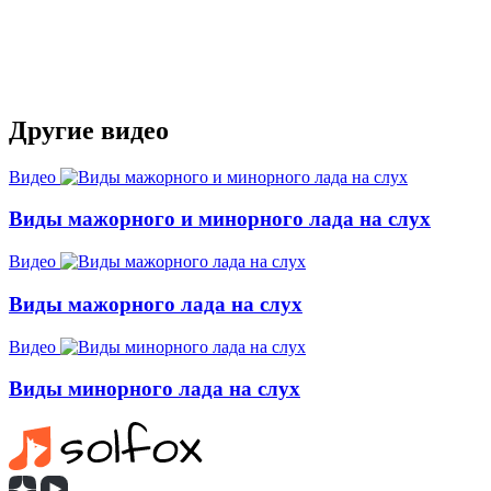
Другие видео
Видео
Виды мажорного и минорного лада на слух
Видео
Виды мажорного лада на слух
Видео
Виды минорного лада на слух